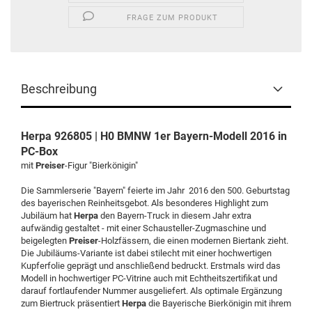
FRAGE ZUM PRODUKT
Beschreibung
Herpa 926805 | H0 BMNW 1er Bayern-Modell 2016 in
PC-Box
mit
Preiser
-Figur "Bierkönigin"
Die Sammlerserie "Bayern" feierte im Jahr 2016 den 500. Geburtstag
des bayerischen Reinheitsgebot. Als besonderes Highlight zum
Jubiläum hat
Herpa
den Bayern-Truck in diesem Jahr extra
aufwändig gestaltet - mit einer Schausteller-Zugmaschine und
beigelegten
Preiser
-Holzfässern, die einen modernen Biertank zieht.
Die Jubiläums-Variante ist dabei stilecht mit einer hochwertigen
Kupferfolie geprägt und anschließend bedruckt. Erstmals wird das
Modell in hochwertiger PC-Vitrine auch mit Echtheitszertifikat und
darauf fortlaufender Nummer ausgeliefert. Als optimale Ergänzung
zum Biertruck präsentiert
Herpa
die Bayerische Bierkönigin mit ihrem